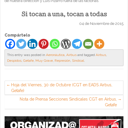
de nuestra dirección y Luis Pizarro fuera de las factorías.
Si tocan a una, tocan a todas
04 de Noviembre de 2015
Compártelo
This entry was posted in
Aeronáutica
,
Airbus
and tagged
Airbus
,
Despidos
,
Getafe
,
Muy Grave
,
Represión
,
Sindical
.
Hoja del Viernes, 30 de Octubre (CGT en EADS Airbus,
Getafe)
Nota de Prensa Secciones Sindicales CGT en Airbus,
Getafe