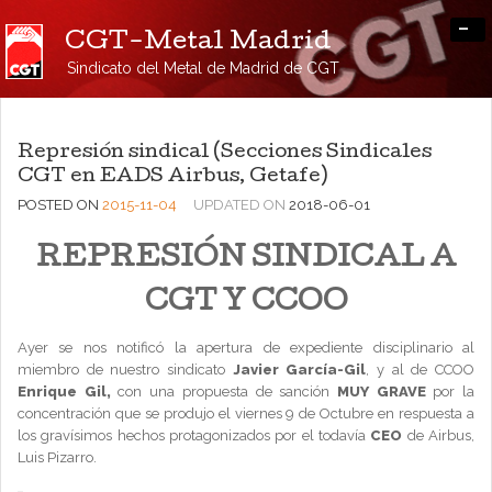
-
CGT-Metal Madrid
Sindicato del Metal de Madrid de CGT
Represión sindical (Secciones Sindicales
CGT en EADS Airbus, Getafe)
POSTED ON
2015-11-04
UPDATED ON
2018-06-01
REPRESIÓN SINDICAL A
CGT Y CCOO
Ayer se nos notificó la apertura de expediente disciplinario al
miembro de nuestro sindicato
Javier García-Gil
, y al de CCOO
Enrique Gil,
con una propuesta de sanción
MUY GRAVE
por la
concentración que se produjo el viernes 9 de Octubre en respuesta a
los gravísimos hechos protagonizados por el todavía
CEO
de Airbus,
Luis Pizarro.