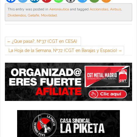
This entry was posted in
Aeronáutica
and tagged
Accionistas
,
Airbus
,
Dividendos
,
Getafe
,
Movilidad
.
¿Que pasa?, Nº37 (CGT en CESA)
La Hoja de la Semana, Nº72 (CGT en Barajas y Espacio)