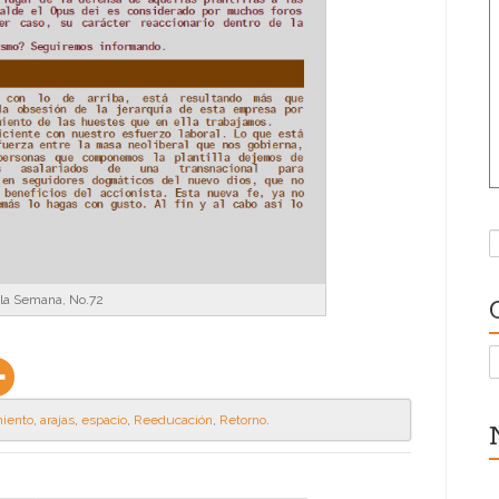
B
 la Semana, No.72
C
miento
,
arajas
,
espacio
,
Reeducación
,
Retorno
.