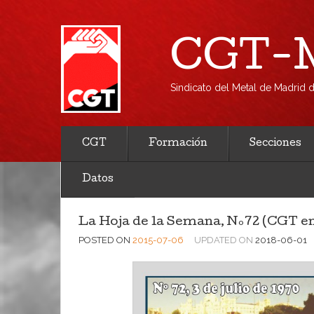
CGT-M
Sindicato del Metal de Madrid
CGT
Formación
Secciones
Datos
La Hoja de la Semana, Nº72 (CGT en
POSTED ON
2015-07-06
UPDATED ON
2018-06-01