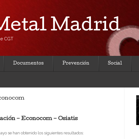
etal Madrid
 de CGT
Documentos
Prevención
Social
 Econocom
ación – Econocom – Osiatis
ayo se han obtenido los siguientes resultados: