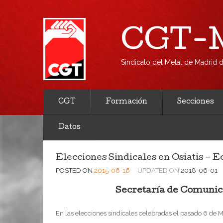
CGT-M
Sindicato del Metal de Madrid
CGT
Formación
Secciones
Datos
Elecciones Sindicales en Osiatis –
POSTED ON
2015-06-16
UPDATED ON
2018-06-01
Secretaría de Comunic
En las elecciones sindicales celebradas el pasado 6 de M