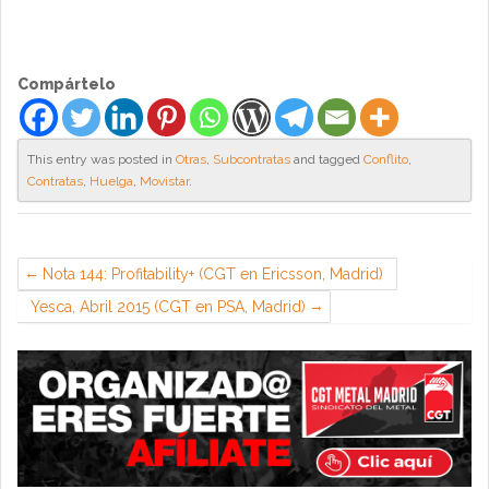
Compártelo
This entry was posted in
Otras
,
Subcontratas
and tagged
Conflito
,
Contratas
,
Huelga
,
Movistar
.
Nota 144: Profitability+ (CGT en Ericsson, Madrid)
Yesca, Abril 2015 (CGT en PSA, Madrid)