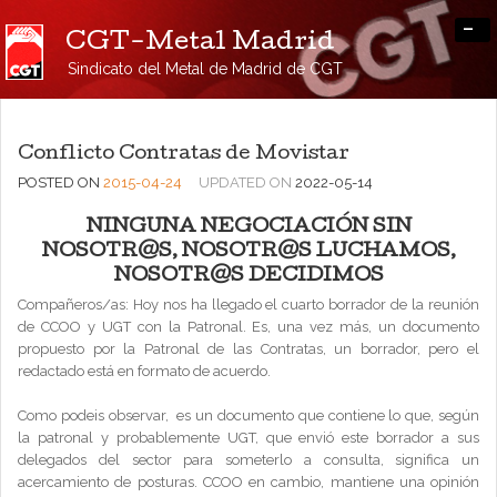
-
CGT-Metal Madrid
Sindicato del Metal de Madrid de CGT
Conflicto Contratas de Movistar
POSTED ON
2015-04-24
UPDATED ON
2022-05-14
NINGUNA NEGOCIACIÓN SIN
NOSOTR@S, NOSOTR@S LUCHAMOS,
NOSOTR@S DECIDIMOS
Compañeros/as: Hoy nos ha llegado el cuarto borrador de la reunión
de CCOO y UGT con la Patronal. Es, una vez más, un documento
propuesto por la Patronal de las Contratas, un borrador, pero el
redactado está en formato de acuerdo.
Como podeis observar, es un documento que contiene lo que, según
la patronal y probablemente UGT, que envió este borrador a sus
delegados del sector para someterlo a consulta, significa un
acercamiento de posturas. CCOO en cambio, mantiene una opinión