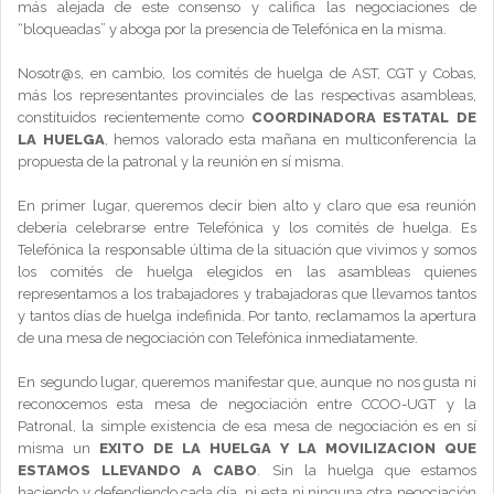
más alejada de este consenso y califica las negociaciones de
“bloqueadas” y aboga por la presencia de Telefónica en la misma.
Nosotr@s, en cambio, los comités de huelga de AST, CGT y Cobas,
más los representantes provinciales de las respectivas asambleas,
constituidos recientemente como
COORDINADORA ESTATAL DE
LA HUELGA
, hemos valorado esta mañana en multiconferencia la
propuesta de la patronal y la reunión en sí misma.
En primer lugar, queremos decir bien alto y claro que esa reunión
debería celebrarse entre Telefónica y los comités de huelga. Es
Telefónica la responsable última de la situación que vivimos y somos
los comités de huelga elegidos en las asambleas quienes
representamos a los trabajadores y trabajadoras que llevamos tantos
y tantos días de huelga indefinida. Por tanto, reclamamos la apertura
de una mesa de negociación con Telefónica inmediatamente.
En segundo lugar, queremos manifestar que, aunque no nos gusta ni
reconocemos esta mesa de negociación entre CCOO-UGT y la
Patronal, la simple existencia de esa mesa de negociación es en sí
misma un
EXITO DE LA HUELGA Y LA MOVILIZACION QUE
ESTAMOS LLEVANDO A CABO
. Sin la huelga que estamos
haciendo y defendiendo cada día, ni esta ni ninguna otra negociación