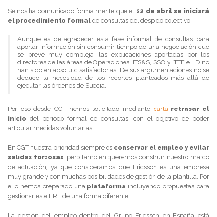
Se nos ha comunicado formalmente que el
22 de abril se iniciará
el procedimiento formal
de consultas del despido colectivo.
Aunque es de agradecer esta fase informal de consultas para
aportar información sin consumir tiempo de una negociación que
se prevé muy compleja, las explicaciones aportadas por los
directores de las áreas de Operaciones, ITS&S, SSO y ITTE e I+D no
han sido en absoluto satisfactorias. De sus argumentaciones no se
deduce la necesidad de los recortes planteados más allá de
ejecutar las órdenes de Suecia.
Por eso desde CGT hemos solicitado mediante
carta
retrasar el
inicio
del periodo formal de consultas, con el objetivo de poder
articular medidas voluntarias.
En CGT nuestra prioridad siempre es
conservar el empleo y evitar
salidas forzosas
, pero también queremos construir nuestro marco
de actuación, ya que consideramos que Ericsson es una empresa
muy grande y con muchas posibilidades de gestión de la plantilla. Por
ello hemos preparado una
plataforma
incluyendo propuestas para
gestionar este ERE de una forma diferente.
La gestión del empleo dentro del Grupo Ericsson en España está