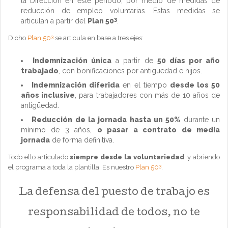
la Dirección en este periodo, por medio de medidas de
reducción de empleo voluntarias. Estas medidas se
3
articulan a partir del
Plan 50
.
3
Dicho
Plan 50
se articula en base a tres ejes:
Indemnización única
a partir de
50 días por año
trabajado
, con bonificaciones por antigüedad e hijos.
Indemnización diferida
en el tiempo
desde los 50
años inclusive
, para trabajadores con más de 10 años de
antigüedad.
Reducción de la jornada hasta un 50%
durante un
mínimo de 3 años,
o pasar a contrato de media
jornada
de forma definitiva.
Todo ello articulado
siempre desde la voluntariedad
, y abriendo
3
el programa a toda la plantilla. Es nuestro
Plan 50
.
La defensa del puesto de trabajo es
responsabilidad de todos, no te