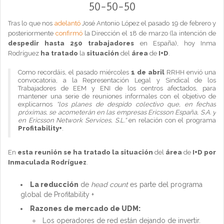
50-50-50
Tras lo que nos
adelantó
José Antonio López el pasado 19 de febrero y
posteriormente
confirmó
la Dirección el 18 de marzo (la intención de
despedir hasta 250 trabajadores
en España), hoy Inma
Rodríguez
ha tratado
la
situación
del
área
de
I+D
.
Como recordáis, el pasado miércoles
1 de abril
RRHH envió una
convocatoria, a la Representación Legal y Sindical de los
Trabajadores de EEM y ENI de los centros afectados, para
mantener una serie de reuniones informales con el objetivo de
explicarnos
“los planes de despido colectivo que, en fechas
próximas, se acometerán en las empresas Ericsson España, S.A. y
en Ericsson Network Services, S.L.“
en relación con el programa
Profitability+
.
En
esta reunión se ha tratado la situación
del
área
de
I+D por
Inmaculada Rodríguez
.
La reducción
de
head count
es parte del programa
global de Profitability +
Razones de mercado de UDM:
Los operadores de red están dejando de invertir.