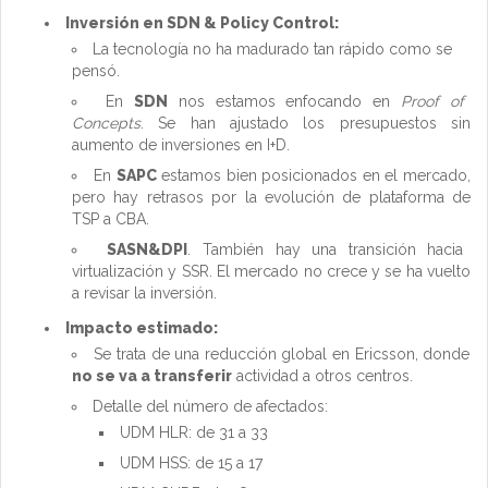
Inversión en SDN & Policy Control:
La tecnología no ha madurado tan rápido como se
pensó.
En
SDN
nos estamos enfocando en
Proof of
Concepts
. Se han ajustado los presupuestos sin
aumento de inversiones en I+D.
En
SAPC
estamos bien posicionados en el mercado,
pero hay retrasos por la evolución de plataforma de
TSP a CBA.
SASN&DPI
. También hay una transición hacia
virtualización y SSR. El mercado no crece y se ha vuelto
a revisar la inversión.
Impacto estimado:
Se trata de una reducción global en Ericsson, donde
no se va a transferir
actividad a otros centros.
Detalle del número de afectados:
UDM HLR: de 31 a 33
UDM HSS: de 15 a 17