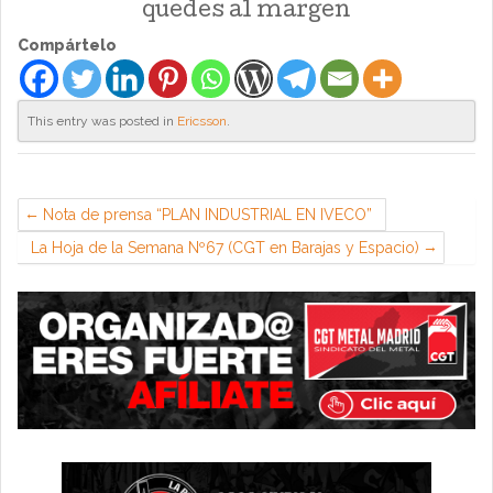
quedes al margen
Compártelo
This entry was posted in
Ericsson
.
Nota de prensa “PLAN INDUSTRIAL EN IVECO”
La Hoja de la Semana Nº67 (CGT en Barajas y Espacio)