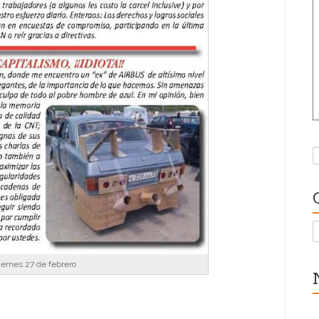
B
C
iernes 27 de febrero