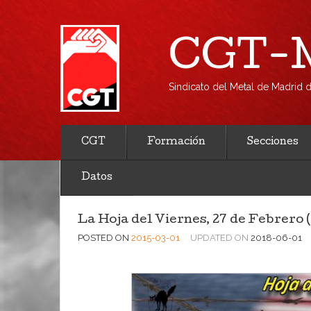
CGT-M
Sindicato del Metal de Madrid
CGT
Formación
Secciones
Datos
La Hoja del Viernes, 27 de Febrero
POSTED ON
2015-03-01
UPDATED ON
2018-06-01