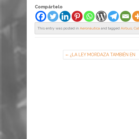
Compártelo
This entry was posted in
Aeronáutica
and tagged
Airbus
,
Ca
¿LA LEY MORDAZA TAMBIÉN EN
AIRBUS GROUP? (CGT en EADS
Airbus, Getafe))