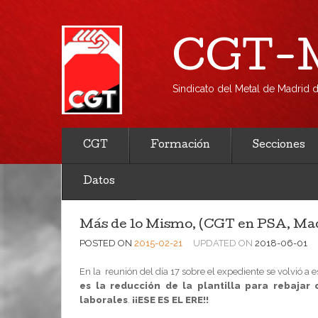
CGT-M
Sindicato del Metal de Madrid
CGT
Formación
Secciones
Datos
Más de lo Mismo, (CGT en PSA, Ma
POSTED ON
2015-02-21
UPDATED ON
2018-06-01
En la reunión del día 17 sobre el expediente se volvió a 
es la reducción de la plantilla para rebajar
laborales
.
¡¡ESE ES EL ERE!!