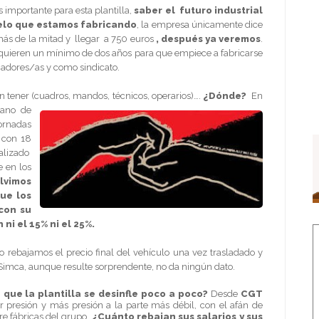
 importante para esta plantilla,
saber el futuro industrial
delo que estamos fabricando
, la empresa únicamente dice
 más de la mitad y llegar a 750 euros
, después ya veremos
.
quieren un mínimo de dos años para que empiece a fabricarse
jadores/as y como sindicato.
 tener (cuadros, mandos, técnicos, operarios)….
¿Dónde?
En
mano de
ornadas
 con 18
ealizado
e en los
lvimos
ue los
 con su
ni el 15% ni el 25%.
 rebajamos el precio final del vehículo una vez trasladado y
Simca, aunque resulte sorprendente, no da ningún dato.
que la plantilla se desinfle poco a poco?
Desde
CGT
presión y más presión a la parte más débil, con el afán de
e fábricas del grupo,
¿Cuánto rebajan sus salarios y sus