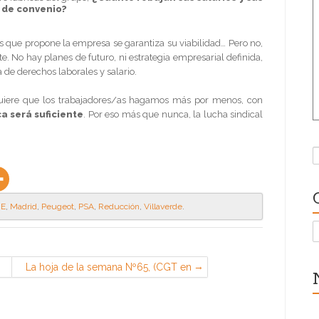
a de convenio?
 que propone la empresa se garantiza su viabilidad… Pero no,
nte. No hay planes de futuro, ni estrategia empresarial definida,
ta de derechos laborales y salario.
 quiere que los trabajadores/as hagamos más por menos, con
a será suficiente
. Por eso más que nunca, la lucha sindical
B
RE
,
Madrid
,
Peugeot
,
PSA
,
Reducción
,
Villaverde
.
C
La hoja de la semana Nº65, (CGT en
Barajas y Espacio)