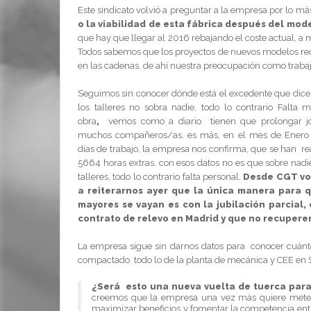
Este sindicato volvió a preguntar a la empresa por lo más
o la viabilidad de esta fábrica después del mo
que hay que llegar al 2016 rebajando el coste actual, a
Todos sabemos que los proyectos de nuevos modelos re
en las cadenas, de ahí nuestra preocupación como traba
Seguimos sin conocer dónde está el excedente que dicen
los talleres no
sobra nadie, todo lo contrario Falta 
obra
,
vemos como a diario tienen que prolongar j
muchos compañeros/as, es más, en el mes de Enero
días de trabajo, la empresa nos confirma, que se han r
5664 horas extras, con esos datos no es que sobre nadi
talleres, todo lo contrario falta personal,
Desde CGT vo
a reiterarnos ayer que la única manera para q
mayores se vayan es con la jubilación parcial,
contrato de relevo en Madrid y que no recuperen 
La empresa sigue sin darnos datos para conocer cuánto
compactado todo lo de la planta de mecánica y CEE en 
¿Será esto una nueva vuelta de tuerca para 
creemos que la empresa una vez más quiere meter 
maximizar beneficios y fomentar la competencia entr