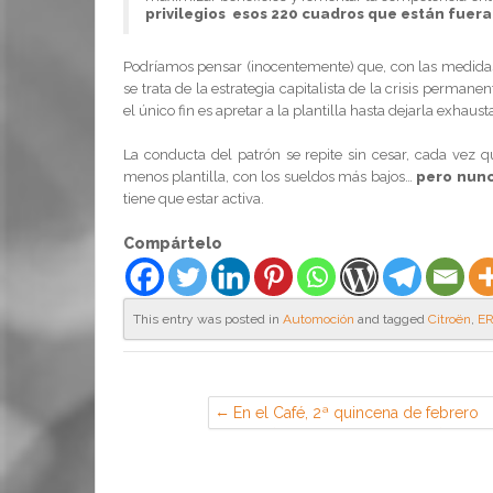
privilegios esos 220 cuadros que están fuer
Podríamos pensar (inocentemente) que, con las medidas
se trata de la estrategia capitalista de la crisis permane
el único fin es apretar a la plantilla hasta dejarla exhaus
La conducta del patrón se repite sin cesar, cada vez
menos plantilla, con los sueldos más bajos…
pero nunc
tiene que estar activa.
Compártelo
This entry was posted in
Automoción
and tagged
Citroën
,
E
En el Café, 2ª quincena de febrero
2015 (CGT en Airbus, Illescas)