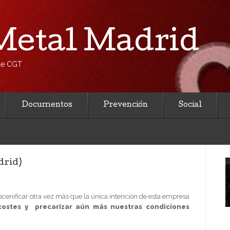
etal Madrid
 de CGT
Documentos
Prevención
Social
drid)
escenificar otra vez más que la única intención de esta empresa
 costes y precarizar aún más nuestras condiciones