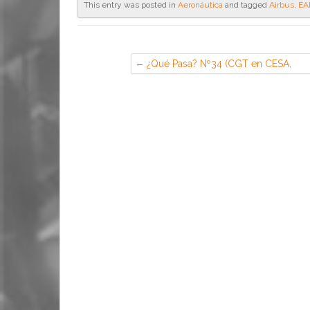
This entry was posted in
Aeronáutica
and tagged
Airbus
,
EA
¿Qué Pasa? Nº34 (CGT en CESA,
Getafe)