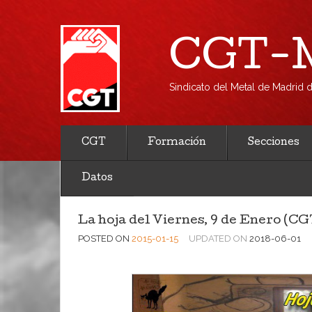
CGT-M
Sindicato del Metal de Madrid
CGT
Formación
Secciones
Datos
La hoja del Viernes, 9 de Enero (C
POSTED ON
2015-01-15
UPDATED ON
2018-06-01