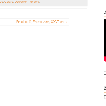
DS
,
Getafe
,
Operación
,
Pandora
.
En el café, Enero 2015 (CGT en
Airbus, Illescas)