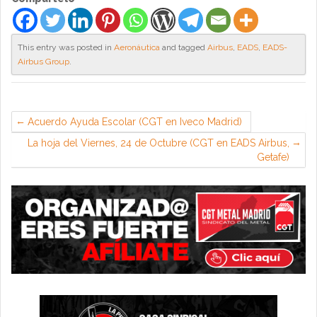
This entry was posted in
Aeronáutica
and tagged
Airbus
,
EADS
,
EADS-
Airbus Group
.
Acuerdo Ayuda Escolar (CGT en Iveco Madrid)
La hoja del Viernes, 24 de Octubre (CGT en EADS Airbus,
Getafe)