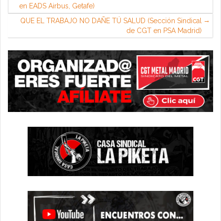
en EADS Airbus, Getafe)
QUE EL TRABAJO NO DAÑE TÚ SALUD (Sección Sindical
de CGT en PSA Madrid)