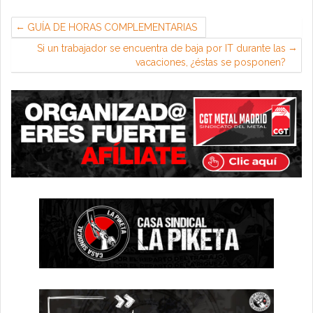
GUÍA DE HORAS COMPLEMENTARIAS
Si un trabajador se encuentra de baja por IT durante las
vacaciones, ¿éstas se posponen?