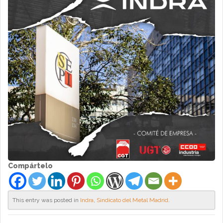
Compártelo
This entry was posted in
Indra
,
Sindicato del Metal Madrid
.