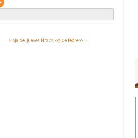
Hoja del jueves Nº272, 09 de febrero
de 2023 (Sección Sindical de CGT
en PSA, Madrid)