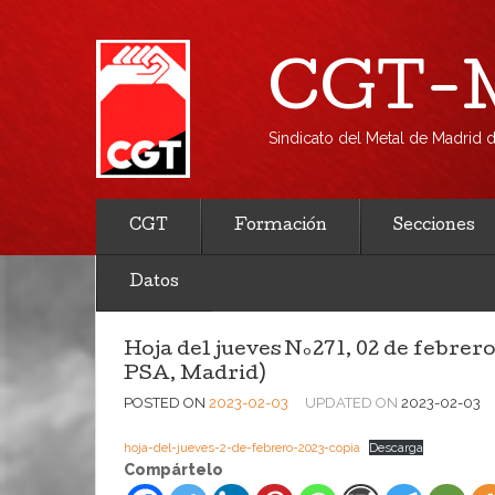
CGT-M
Sindicato del Metal de Madrid
CGT
Formación
Secciones
Datos
Hoja del jueves Nº271, 02 de febrer
PSA, Madrid)
POSTED ON
2023-02-03
UPDATED ON
2023-02-03
hoja-del-jueves-2-de-febrero-2023-copia
Descarga
Compártelo