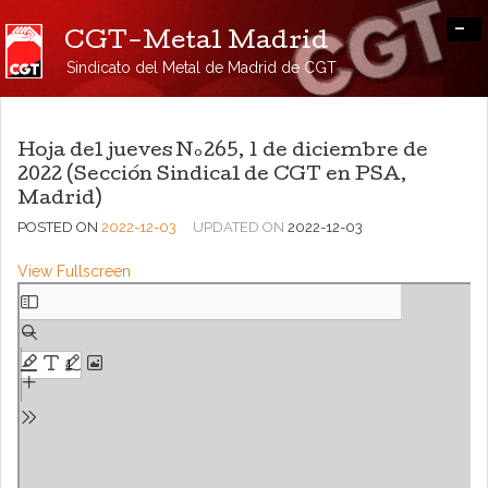
-
CGT-Metal Madrid
Sindicato del Metal de Madrid de CGT
Hoja del jueves Nº265, 1 de diciembre de
2022 (Sección Sindical de CGT en PSA,
Madrid)
POSTED ON
2022-12-03
UPDATED ON
2022-12-03
View Fullscreen
Saltar
al
contenido
del
PDF