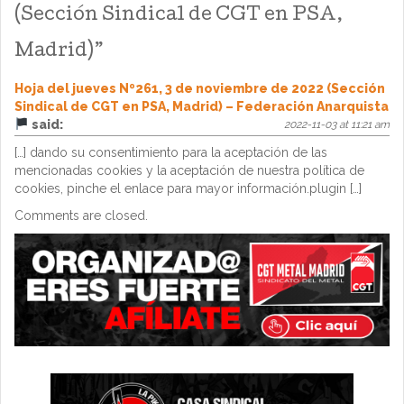
(Sección Sindical de CGT en PSA,
Madrid)
”
Hoja del jueves Nº261, 3 de noviembre de 2022 (Sección
Sindical de CGT en PSA, Madrid) – Federación Anarquista
said:
2022-11-03 at 11:21 am
[…] dando su consentimiento para la aceptación de las
mencionadas cookies y la aceptación de nuestra política de
cookies, pinche el enlace para mayor información.plugin […]
Comments are closed.