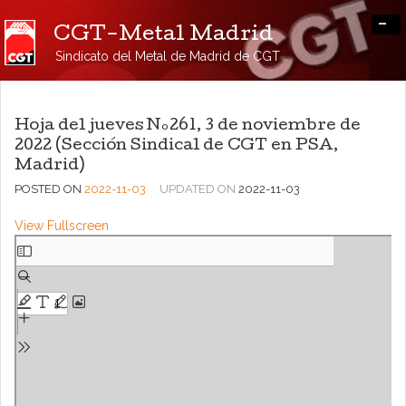
-
CGT-Metal Madrid
Sindicato del Metal de Madrid de CGT
Hoja del jueves Nº261, 3 de noviembre de
2022 (Sección Sindical de CGT en PSA,
Madrid)
POSTED ON
2022-11-03
UPDATED ON
2022-11-03
View Fullscreen
Saltar
al
contenido
del
PDF