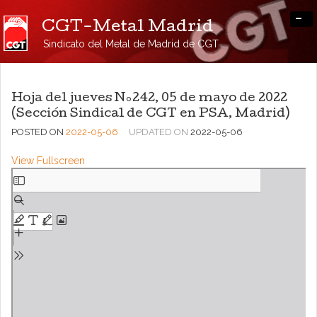
-
CGT-Metal Madrid
Sindicato del Metal de Madrid de CGT
Hoja del jueves Nº242, 05 de mayo de 2022
(Sección Sindical de CGT en PSA, Madrid)
POSTED ON
2022-05-06
UPDATED ON
2022-05-06
View Fullscreen
Saltar
al
contenido
del
PDF