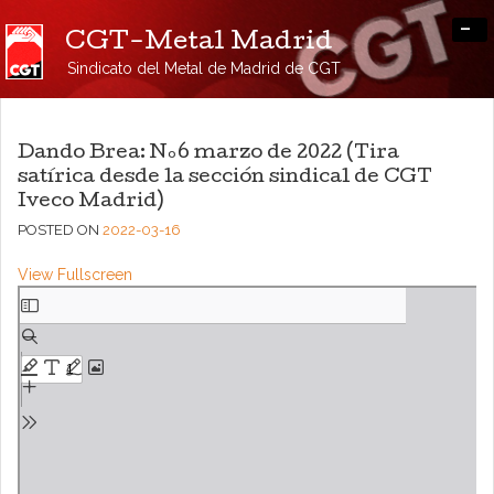
-
CGT-Metal Madrid
Sindicato del Metal de Madrid de CGT
Dando Brea: Nº6 marzo de 2022 (Tira
satírica desde la sección sindical de CGT
Iveco Madrid)
POSTED ON
2022-03-16
View Fullscreen
Saltar
al
contenido
del
PDF