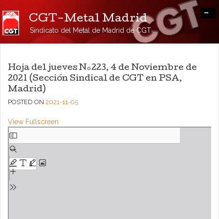
-
CGT-Metal Madrid
Sindicato del Metal de Madrid de CGT
Hoja del jueves Nº223, 4 de Noviembre de
2021 (Sección Sindical de CGT en PSA,
Madrid)
POSTED ON
2021-11-05
View Fullscreen
Saltar
al
contenido
del
PDF