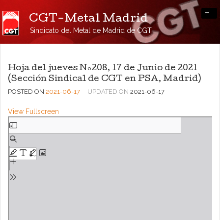
-
CGT-Metal Madrid
Sindicato del Metal de Madrid de CGT
Hoja del jueves Nº208, 17 de Junio de 2021
(Sección Sindical de CGT en PSA, Madrid)
POSTED ON
2021-06-17
UPDATED ON
2021-06-17
View Fullscreen
Saltar
al
contenido
del
PDF