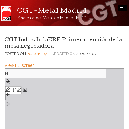
-
CGT-Metal Madrid
Sindicato del Metal de Madrid de CGT
CGT Indra: InfoERE Primera reunión de la
mesa negociadora
POSTED ON
2020-11-07
UPDATED ON
2020-11-07
View Fullscreen
Saltar
al
contenido
del
PDF