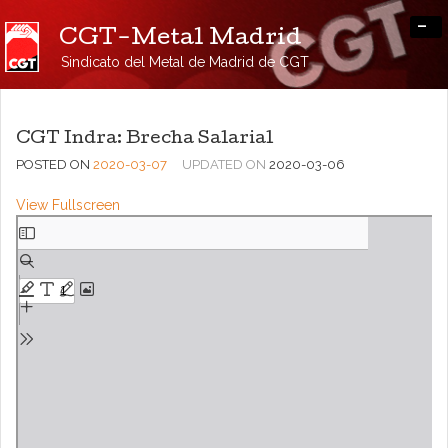
-
CGT-Metal Madrid
Sindicato del Metal de Madrid de CGT
CGT Indra: Brecha Salarial
POSTED ON
2020-03-07
UPDATED ON
2020-03-06
View Fullscreen
Saltar
al
contenido
del
PDF