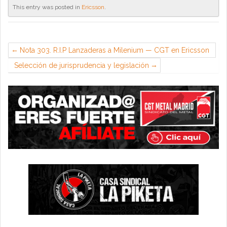
This entry was posted in
Ericsson
.
Nota 303. R.I.P Lanzaderas a Milenium — CGT en Ericsson
Selección de jurisprudencia y legislación