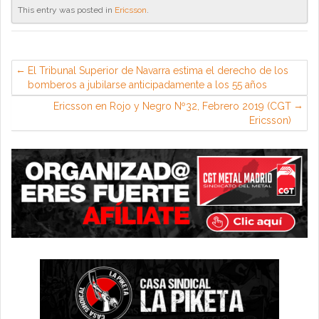
This entry was posted in
Ericsson
.
El Tribunal Superior de Navarra estima el derecho de los
bomberos a jubilarse anticipadamente a los 55 años
Ericsson en Rojo y Negro Nº32, Febrero 2019 (CGT
Ericsson)