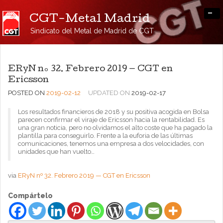
-
CGT-Metal Madrid
Sindicato del Metal de Madrid de CGT
ERyN nº 32. Febrero 2019 — CGT en
Ericsson
POSTED ON
2019-02-12
UPDATED ON
2019-02-17
Los resultados financieros de 2018 y su positiva acogida en Bolsa
parecen confirmar el viraje de Ericsson hacia la rentabilidad. Es
una gran noticia, pero no olvidamos el alto coste que ha pagado la
plantilla para conseguirlo. Frente a la euforia de las últimas
comunicaciones, tenemos una empresa a dos velocidades, con
unidades que han vuelto…
via
ERyN nº 32. Febrero 2019 — CGT en Ericsson
Compártelo