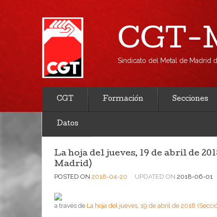
CGT-M
Sindicato del Metal de Madrid
CGT
Formación
Secciones
Datos
La hoja del jueves, 19 de abril de 2
Madrid)
POSTED ON
2018-04-20
UPDATED ON
2018-06-01
a través de
La hoja del jueves, 19 de abril de 2018 (Se