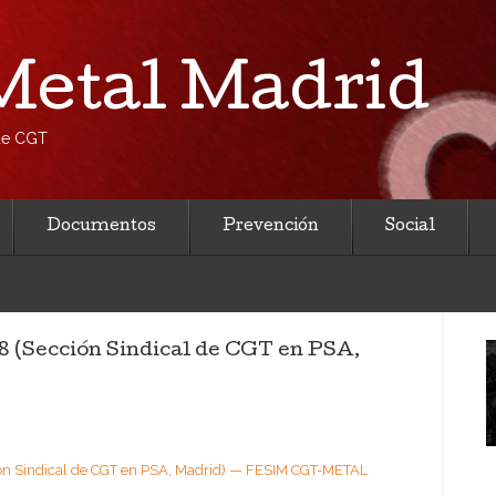
etal Madrid
 de CGT
Documentos
Prevención
Social
018 (Sección Sindical de CGT en PSA,
cción Sindical de CGT en PSA, Madrid) — FESIM CGT-METAL