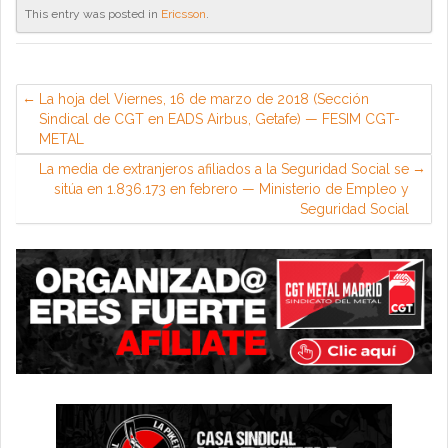
This entry was posted in
Ericsson
.
La hoja del Viernes, 16 de marzo de 2018 (Sección
Sindical de CGT en EADS Airbus, Getafe) — FESIM CGT-
METAL
La media de extranjeros afiliados a la Seguridad Social se
sitúa en 1.836.173 en febrero — Ministerio de Empleo y
Seguridad Social