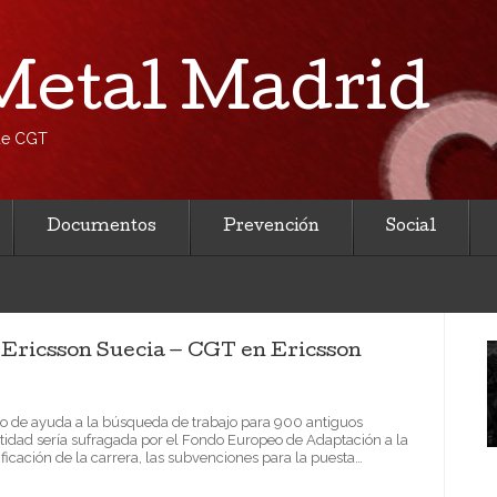
etal Madrid
 de CGT
Documentos
Prevención
Social
Ericsson Suecia — CGT en Ericsson
to de ayuda a la búsqueda de trabajo para 900 antiguos
idad sería sufragada por el Fondo Europeo de Adaptación a la
ficación de la carrera, las subvenciones para la puesta…