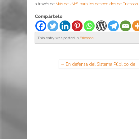
a través de
Más de 2M€ para los despedidos de Ericsson
Compártelo
This entry was posted in
Ericsson
.
En defensa del Sistema Público de
Pensiones, el 17 de marzo todos y
todas a la calle, nuestra mejor
barricada. — CGT – Confederal