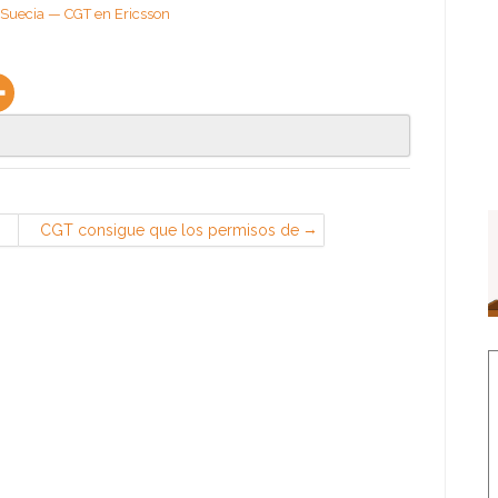
 Suecia — CGT en Ericsson
CGT consigue que los permisos de
matrimonio, nacimiento y
fallecimiento cuenten a partir del
primer día de trabajo — CGT –
Confederal