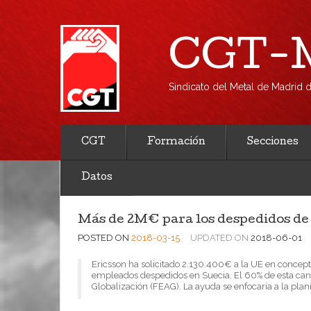
CGT-M
Sindicato del Metal de Madrid
CGT
Formación
Secciones
Datos
Más de 2M€ para los despedidos de 
POSTED ON
2018-03-15
UPDATED ON
2018-06-01
Ericsson ha solicitado 2.130.400€ a la UE en concep
empleados despedidos en Suecia. El 60% de esta cant
Globalización (FEAG). La ayuda se enfocaría a la plani