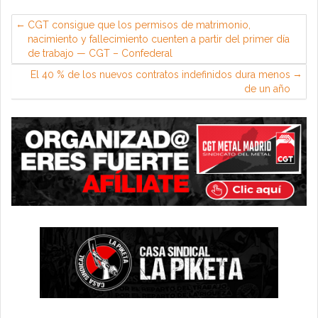
CGT consigue que los permisos de matrimonio,
nacimiento y fallecimiento cuenten a partir del primer día
de trabajo — CGT – Confederal
El 40 % de los nuevos contratos indefinidos dura menos
de un año