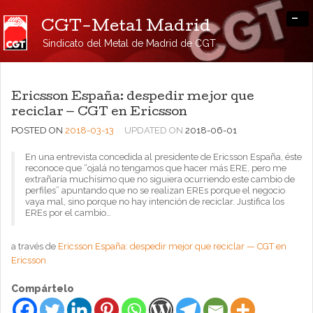
-
CGT-Metal Madrid
Sindicato del Metal de Madrid de CGT
Ericsson España: despedir mejor que
reciclar — CGT en Ericsson
POSTED ON
2018-03-13
UPDATED ON
2018-06-01
En una entrevista concedida al presidente de Ericsson España, éste
reconoce que “ojalá no tengamos que hacer más ERE, pero me
extrañaría muchísimo que no siguiera ocurriendo este cambio de
perfiles” apuntando que no se realizan EREs porque el negocio
vaya mal, sino porque no hay intención de reciclar. Justifica los
EREs por el cambio…
a través de
Ericsson España: despedir mejor que reciclar — CGT en
Ericsson
Compártelo