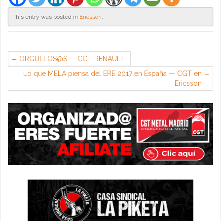
This entry was posted in
Ericsson
.
ORGULLOS@S — CGT RENAULT
Lo que MELA piensa del ERE 2017 en España — CGT en
Ericsson