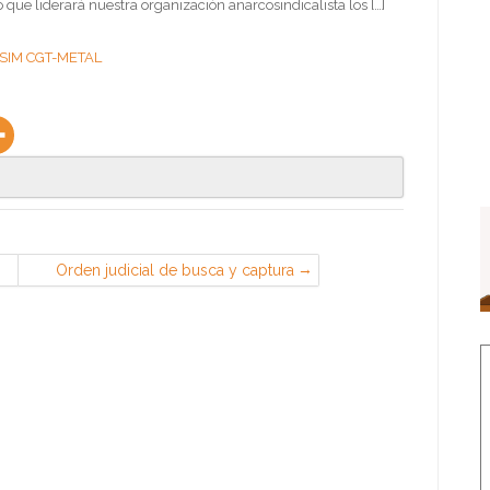
 que liderará nuestra organización anarcosindicalista los […]
FESIM CGT-METAL
Orden judicial de busca y captura
contra el Secretario General de la
CGT de Catalunya en el marco del
proceso judicial del caso "27 y más"
— CGT – Confederal