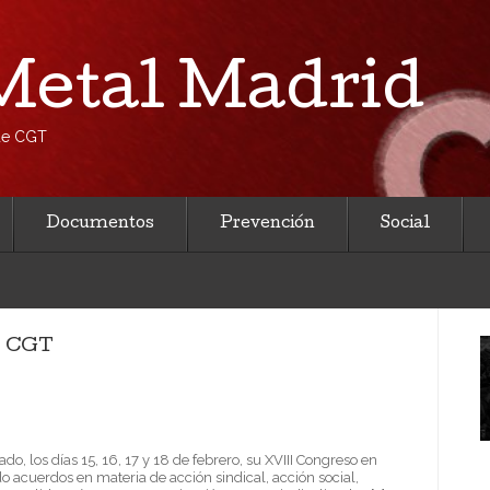
etal Madrid
 de CGT
Documentos
Prevención
Social
e CGT
o, los días 15, 16, 17 y 18 de febrero, su XVIII Congreso en
o acuerdos en materia de acción sindical, acción social,