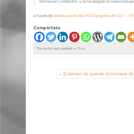
formación y estatutos, y se ha elegido al nuevo equipo
a través de
Resoluciones del XVIII Congreso de CGT — 
Compártelo
This entry was posted in
Otras
.
El tiempo de guardia domiciliaria de
un trabajador que debe responder a
las llamadas del empresario en un
plazo de tiempo breve debe
considerarse «tiempo de trabajo»