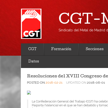
CGT-M
Sindicato del Metal de Madrid
CGT
Formación
Secciones
Datos
Resoluciones del XVIII Congreso d
POSTED ON
2018-02-21
UPDATED ON
2018-06-01
La Confederación General del Trabajo (CGT) ha celebrad
Paiporta (Valencia) en el que se han debatido y tomad