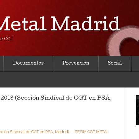
etal Madrid
 de CGT
Documentos
Prevención
Social
l 2018 (Sección Sindical de CGT en PSA,
(Sección Sindical de CGT en PSA, Madrid) — FESIM CGT-METAL