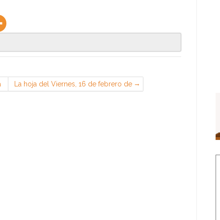
a
La hoja del Viernes, 16 de febrero de
2018 (Sección Sindical de CGT en
EADS Airbus, Getafe) — FESIM CGT-
METAL