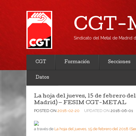
CGT-M
Sindicato del Metal de Madrid
CGT
Formación
Secciones
Datos
La hoja del jueves, 15 de febrero de
Madrid) — FESIM CGT-METAL
POSTED ON
2018-02-20
UPDATED ON
2018-06-01
a través de
La hoja del jueves, 15 de febrero del 2018 