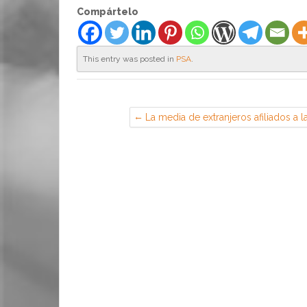
Compártelo
This entry was posted in
PSA
.
La media de extranjeros afiliados a l
Seguridad Social se sitúa en
1.815.092 en enero — Ministerio de
Empleo y Seguridad Social