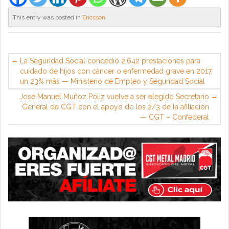
This entry was posted in
Ericsson
.
La Seguridad Social concedió 2.642 prestaciones para
cuidado de hijos con cáncer o enfermedad grave en 2017,
un 23% más — Ministerio de Empleo y Seguridad Social
José Manuel Muñoz Póliz vuelve a ser elegido Secretario
General de CGT con el apoyo de los 2/3 de la afiliación
— CGT – Confederal