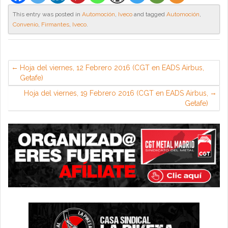
This entry was posted in
Automoción
,
Iveco
and tagged
Automoción
,
Convenio
,
Firmantes
,
Iveco
.
Hoja del viernes, 12 Febrero 2016 (CGT en EADS Airbus,
Getafe)
Hoja del viernes, 19 Febrero 2016 (CGT en EADS Airbus,
Getafe)