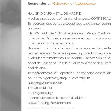
Responder a:
«
Goteo.org
» <
info@goteo.org
>
Hola SINDICATO METAL DE MADRID,
Muchas gracias por cofinanciar el proyecto CORRESCA
Te recordamos que has seleccionado la siguiente recompe
concepto:
UN 1KM D’AJUDA MÚTUA: Agraïment + Menció Crèdits + R
Importante: Dicho retorno se hará efectivo considerando
financiación mínima requerida.
Has elegido la opción de dejar tu aportación en tu cuent
permanecerá en Goteo aunque este proyecto no alcance su o
cualquier otro momento. Por lo tanto tu aportación no se 
panel de usuario/a. En cualquier caso la fecha de tu cer
final de año.
Te recordamos que tu aporte es una donación desgravabl
aquí: http://goteo.org/faq/investors#q112
Que tengas un buen día!
The Goteo Mailer
http://goteo.org/
Financiación colectiva con ADN abierto
Crowdfunding the Commons
– – – – – – – – – – – – – – – – – – – –