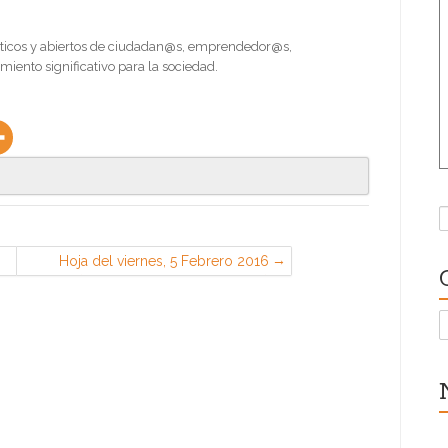
 éticos y abiertos de ciudadan@s, emprendedor@s,
ento significativo para la sociedad.
B
Hoja del viernes, 5 Febrero 2016
(CGT en EADS Airbus, Getafe)
C