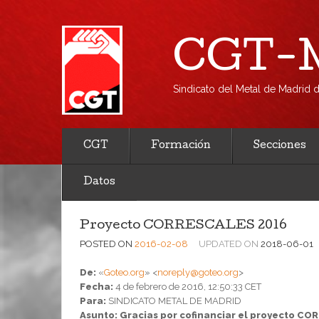
CGT-M
Sindicato del Metal de Madrid
CGT
Formación
Secciones
Datos
Proyecto CORRESCALES 2016
POSTED ON
2016-02-08
UPDATED ON
2018-06-01
De:
«
Goteo.org
» <
noreply@goteo.org
>
Fecha:
4 de febrero de 2016, 12:50:33 CET
Para:
SINDICATO METAL DE MADRID
Asunto:
Gracias por cofinanciar el proyecto C