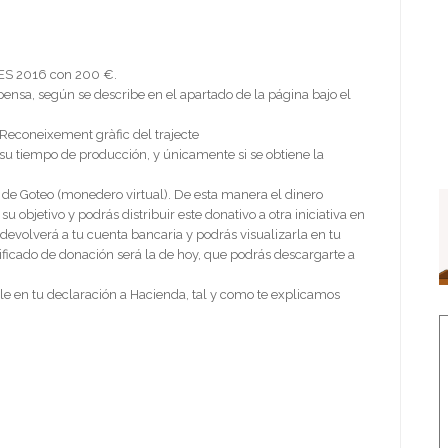
LES 2016 con 200 €.
nsa, según se describe en el apartado de la página bajo el
econeixement gràfic del trajecte
 su tiempo de producción, y únicamente si se obtiene la
a de Goteo (monedero virtual). De esta manera el dinero
bjetivo y podrás distribuir este donativo a otra iniciativa en
devolverá a tu cuenta bancaria y podrás visualizarla en tu
tificado de donación será la de hoy, que podrás descargarte a
e en tu declaración a Hacienda, tal y como te explicamos