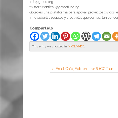
info@goteo.org
twitter/identica: @goteofunding
Goteo es una plataforma para apoyar proyectos cívicos,
innovador@s sociales y creativ@s que compartan conocimi
Compártelo
This entry was posted in
M-CLM-EX
.
En el Café, Febrero 2016 (CGT en
Airbus, Illescas)