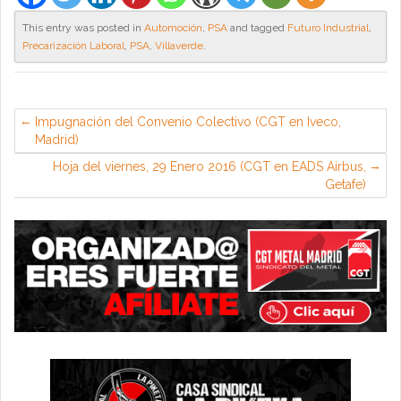
This entry was posted in
Automoción
,
PSA
and tagged
Futuro Industrial
,
Precarización Laboral
,
PSA
,
Villaverde
.
Impugnación del Convenio Colectivo (CGT en Iveco,
Madrid)
Hoja del viernes, 29 Enero 2016 (CGT en EADS Airbus,
Getafe)