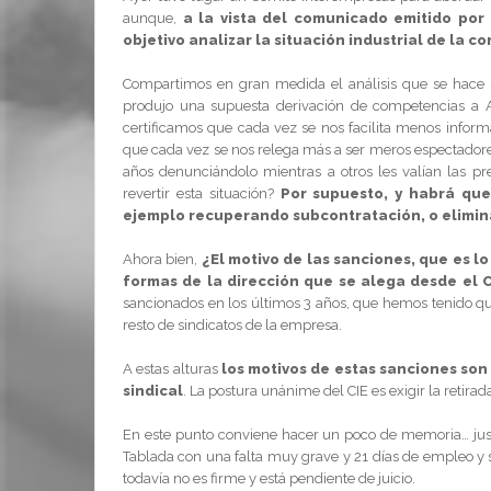
aunque,
a la vista del comunicado emitido por
objetivo analizar la situación industrial de la c
Compartimos en gran medida el análisis que se hace 
produjo una supuesta derivación de competencias a 
certificamos que cada vez se nos facilita menos inform
que cada vez se nos relega más a ser meros espectado
años denunciándolo mientras a otros les valían las 
revertir esta situación?
Por supuesto, y habrá que
ejemplo recuperando subcontratación, o elimin
Ahora bien,
¿El motivo de las sanciones, que es 
formas de la dirección que se alega desde el C
sancionados en los últimos 3 años, que hemos tenido que
resto de sindicatos de la empresa.
A estas alturas
los motivos de estas sanciones son 
sindical
. La postura unánime del CIE es exigir la retira
En este punto conviene hacer un poco de memoria… just
Tablada con una falta muy grave y 21 días de empleo y s
todavía no es firme y está pendiente de juicio.