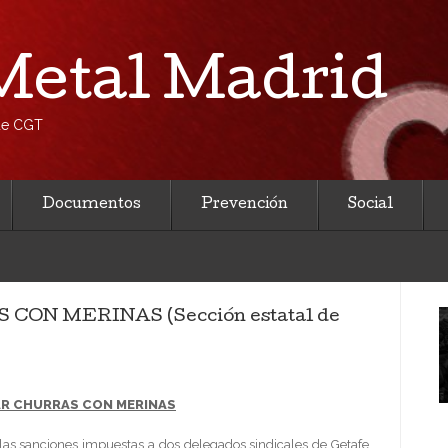
etal Madrid
 de CGT
Documentos
Prevención
Social
ON MERINAS (Sección estatal de
AR CHURRAS CON MERINAS
las sanciones impuestas a dos delegados sindicales de Getafe