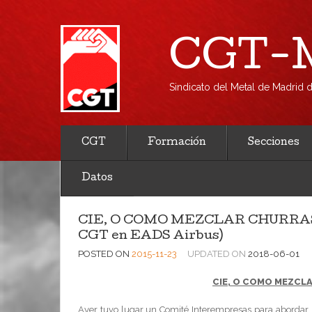
CGT-M
Sindicato del Metal de Madrid
CGT
Formación
Secciones
Datos
CIE, O COMO MEZCLAR CHURRAS C
POSTED ON
2015-11-23
UPDATED ON
2018-06-01
CIE, O COMO MEZCL
Ayer tuvo lugar un Comité Interempresas para abordar 