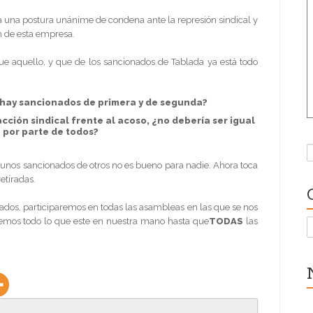
 una postura unánime de condena ante la represión sindical y
ón de esta empresa.
ue aquello, y que de los sancionados de Tablada ya está todo
s hay sancionados de primera y de segunda?
acción sindical frente al acoso, ¿no debería ser igual
 por parte de todos?
B
 unos sancionados de otros no es bueno para nadie. Ahora toca
etiradas.
ados, participaremos en todas las asambleas en las que se nos
remos todo lo que este en nuestra mano hasta que
TODAS
las
C