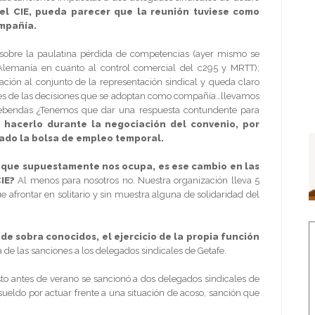
 el CIE, pueda parecer que la reunión tuviese como
ompañía.
sobre la paulatina pérdida de competencias (ayer mismo se
Alemania en cuanto al control comercial del c295 y MRTT);
ación al conjunto de la representación sindical y queda claro
res de las decisiones que se adoptan como compañía…llevamos
prebendas ¿Tenemos que dar una respuesta contundente para
 hacerlo durante la negociación del convenio, por
ado la bolsa de empleo temporal.
lo que supuestamente nos ocupa, es ese cambio en las
IE?
Al menos para nosotros no. Nuestra organización lleva 5
 afrontar en solitario y sin muestra alguna de solidaridad del
de sobra conocidos, el ejercicio de la propia función
da de las sanciones a los delegados sindicales de Getafe.
o antes de verano se sancionó a dos delegados sindicales de
ueldo por actuar frente a una situación de acoso, sanción que