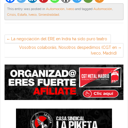
This entry was posted in
Automoción
,
Iveco
and tagged
Automoción
,
Crisis
,
Estafa
,
Iveco
,
Siniestralidad
.
La negociación del ERE en Indra ha sido puro teatro
Vosotros colaboráis, Nosotros despedimos (CGT en
Iveco, Madrid)