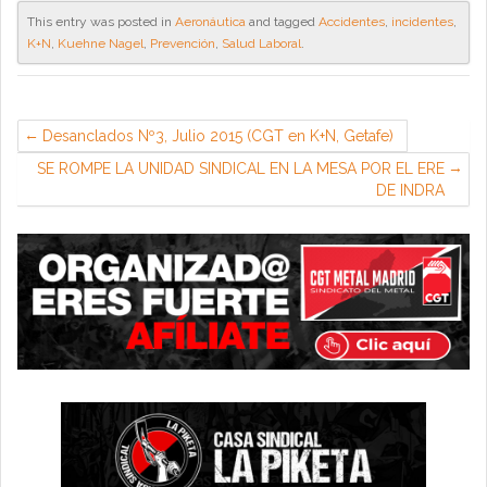
This entry was posted in
Aeronáutica
and tagged
Accidentes
,
incidentes
,
K+N
,
Kuehne Nagel
,
Prevención
,
Salud Laboral
.
Desanclados Nº3, Julio 2015 (CGT en K+N, Getafe)
SE ROMPE LA UNIDAD SINDICAL EN LA MESA POR EL ERE
DE INDRA