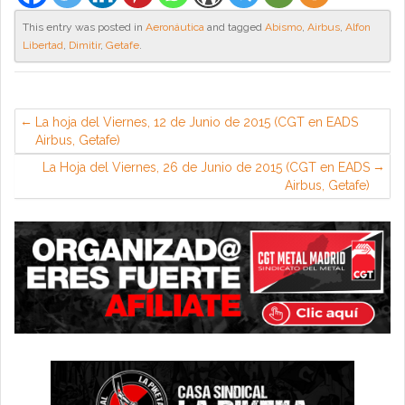
This entry was posted in
Aeronáutica
and tagged
Abismo
,
Airbus
,
Alfon
Libertad
,
Dimitir
,
Getafe
.
La hoja del Viernes, 12 de Junio de 2015 (CGT en EADS
Airbus, Getafe)
La Hoja del Viernes, 26 de Junio de 2015 (CGT en EADS
Airbus, Getafe)