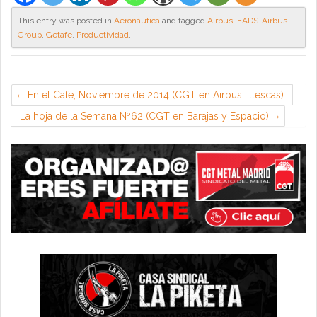
This entry was posted in
Aeronáutica
and tagged
Airbus
,
EADS-Airbus
Group
,
Getafe
,
Productividad
.
En el Café, Noviembre de 2014 (CGT en Airbus, Illescas)
La hoja de la Semana Nº62 (CGT en Barajas y Espacio)